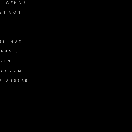
N. GENAU
EN VON
51, NUR
FERNT,
AGEN
TOR ZUM
R UNSERE