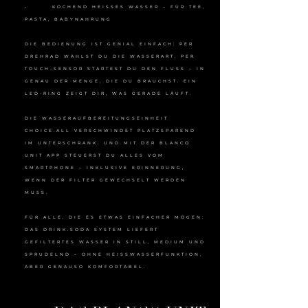
• KOCHEND HEISSES WASSER – FÜR TEE,
PASTA, BABYNAHRUNG
DIE BEDIENUNG IST GENIAL EINFACH: PER
DREHRAD WÄHLST DU DIE WASSERART, PER
TOUCH-SENSOR STARTEST DU DEN FLUSS – IN
GENAU DER MENGE, DIE DU BRAUCHST. EIN
LED-RING ZEIGT DIR, WAS GERADE LÄUFT.
DIE WASSERAUFBEREITUNGSEINHEIT
CHOICE.ALL VERSCHWINDET PLATZSPAREND
IM UNTERSCHRANK. UND MIT DER BLANCO
UNIT APP STEUERST DU ALLES VOM
SMARTPHONE – INKLUSIVE ERINNERUNG,
WENN DER FILTER GEWECHSELT WERDEN
MUSS.
FÜR ALLE, DIE ES ETWAS EINFACHER MÖGEN:
DAS DRINK.SODA SYSTEM LIEFERT
GEFILTERTES WASSER IN STILL, MEDIUM UND
SPRUDELND – OHNE HEISSWASSERFUNKTION,
ABER GENAUSO KOMFORTABEL.