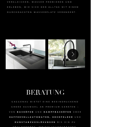
VERGLEICHEN, WASSER PROBIEREN UND
ERLEBEN, WIE SICH DER ALLTAG MIT EINEM
DURCHDACHTEN WASSERPLATZ VERÄNDERT.
BERATUNG
GAGGENAU BIETET EINE BEEINDRUCKEND
GROßE AUSWAHL AN PREMIUM-GERÄTEN –
VON
BACKÖFEN
UND
DAMPFBACKÖFEN
ÜBER
KAFFEEVOLLAUTOMATEN, KOCHFELDER
UND
DUNSTABZUGSLÖSUNGEN
BIS HIN ZU