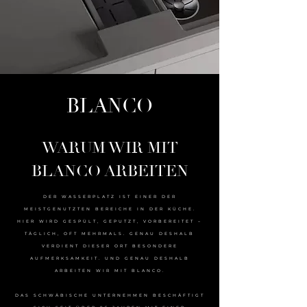
BLANCO
WARUM WIR MIT
BLANCO ARBEITEN
DER WASSERPLATZ IST EINER DER
MEISTGENUTZTEN BEREICHE IN DER KÜCHE.
HIER WIRD GESPÜLT, GEPUTZT, VORBEREITET –
TÄGLICH, OFT MEHRMALS. GENAU DESHALB
VERDIENT DIESER ORT BESONDERE
AUFMERKSAMKEIT. UND GENAU DESHALB
ARBEITEN WIR MIT BLANCO.
DAS SCHWÄBISCHE UNTERNEHMEN BESCHÄFTIGT