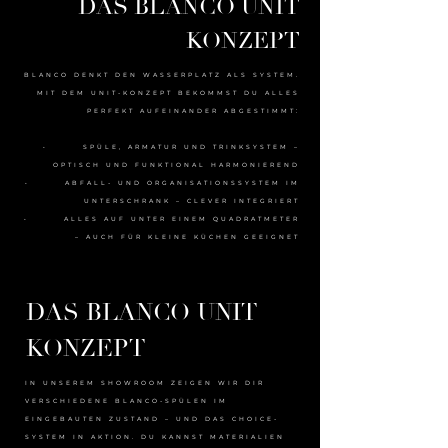
DAS BLANCO UNIT
KONZEPT
BLANCO DENKT DEN WASSERPLATZ ALS SYSTEM.
MIT DEM UNIT-KONZEPT BEKOMMST DU ALLES
PERFEKT AUFEINANDER ABGESTIMMT:
• SPÜLE, ARMATUR UND TRINKSYSTEM –
OPTISCH UND FUNKTIONAL HARMONIEREND
• ABFALL- UND ORGANISATIONSSYSTEM IM
UNTERSCHRANK – CLEVER INTEGRIERT
• ALLES AUF UNTER EINEM QUADRATMETER
– AUCH FÜR KLEINE KÜCHEN GEEIGNET
DAS BLANCO UNIT
KONZEPT
IN UNSEREM SHOWROOM ZEIGEN WIR DIR
VERSCHIEDENE BLANCO-SPÜLEN IM
EINGEBAUTEN ZUSTAND – UND DAS CHOICE-
SYSTEM IN AKTION. DU KANNST MATERIALIEN