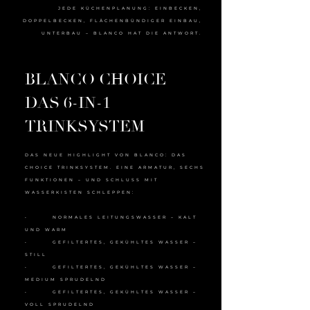
JEDE KÜCHENPLANUNG: EINBECKEN,
DOPPELBECKEN, FLÄCHENBÜNDIGER EINBAU,
UNTERBAU – BLANCO HAT DIE ANTWORT.
BLANCO CHOICE –
DAS 6-IN-1
TRINKSYSTEM
DAS NEUE HIGHLIGHT VON BLANCO: DAS
CHOICE TRINKSYSTEM. EINE ARMATUR, SECHS
FUNKTIONEN – UND SCHLUSS MIT
WASSERKISTEN SCHLEPPEN:
• NORMALES LEITUNGSWASSER – KALT
UND WARM
• GEFILTERTES, GEKÜHLTES WASSER –
STILL
• GEFILTERTES, GEKÜHLTES WASSER –
MEDIUM SPRUDELND
• GEFILTERTES, GEKÜHLTES WASSER –
VOLL SPRUDELND