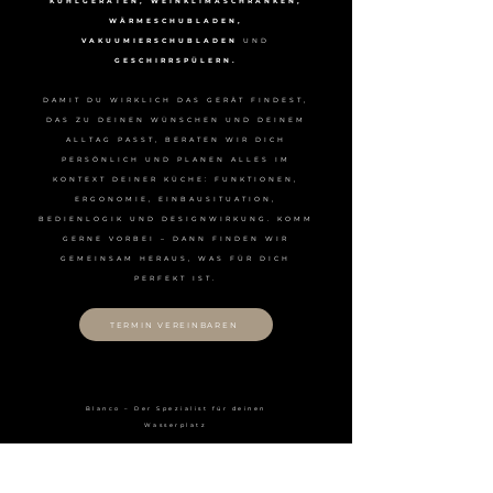
KÜHLGERÄTEN, WEINKLIMASCHRÄNKEN,
WÄRMESCHUBLADEN,
VAKUUMIERSCHUBLADEN
UND
GESCHIRRSPÜLERN.
DAMIT DU WIRKLICH DAS GERÄT FINDEST,
DAS ZU DEINEN WÜNSCHEN UND DEINEM
ALLTAG PASST, BERATEN WIR DICH
PERSÖNLICH UND PLANEN ALLES IM
KONTEXT DEINER KÜCHE: FUNKTIONEN,
ERGONOMIE, EINBAUSITUATION,
BEDIENLOGIK UND DESIGNWIRKUNG. KOMM
GERNE VORBEI – DANN FINDEN WIR
GEMEINSAM HERAUS, WAS FÜR DICH
PERFEKT IST.
TERMIN VEREINBAREN
Blanco – Der Spezialist für deinen
Wasserplatz