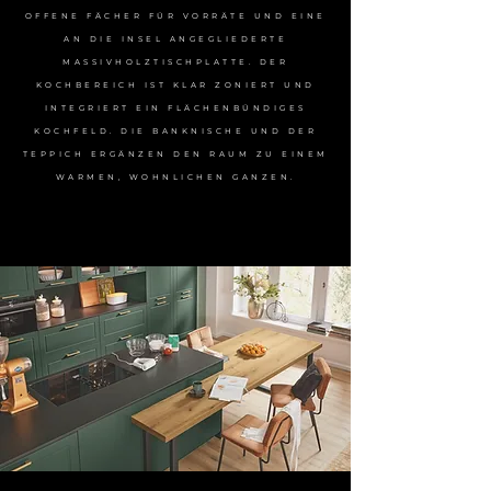
OFFENE FÄCHER FÜR VORRÄTE UND EINE
AN DIE INSEL ANGEGLIEDERTE
MASSIVHOLZTISCHPLATTE. DER
KOCHBEREICH IST KLAR ZONIERT UND
INTEGRIERT EIN FLÄCHENBÜNDIGES
KOCHFELD. DIE BANKNISCHE UND DER
TEPPICH ERGÄNZEN DEN RAUM ZU EINEM
WARMEN, WOHNLICHEN GANZEN.