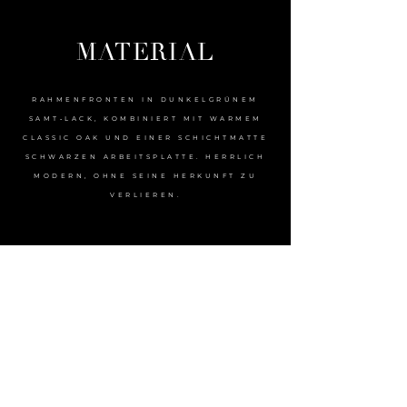
MATERIAL
RAHMENFRONTEN IN DUNKELGRÜNEM
SAMT‑LACK, KOMBINIERT MIT WARMEM
CLASSIC OAK UND EINER SCHICHTMATTE
SCHWARZEN ARBEITSPLATTE. HERRLICH
MODERN, OHNE SEINE HERKUNFT ZU
VERLIEREN.