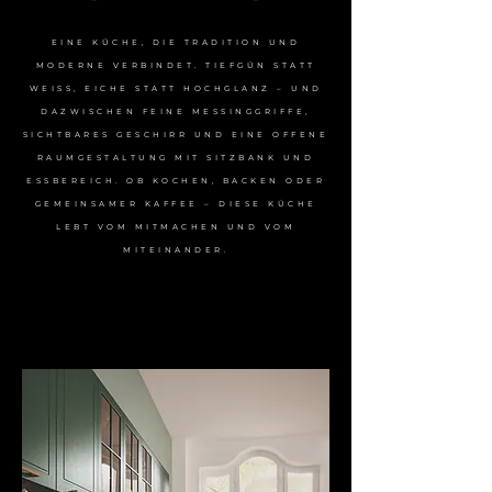
EINE KÜCHE, DIE TRADITION UND
MODERNE VERBINDET. TIEFGÜN STATT
WEISS, EICHE STATT HOCHGLANZ – UND
DAZWISCHEN FEINE MESSINGGRIFFE,
SICHTBARES GESCHIRR UND EINE OFFENE
RAUMGESTALTUNG MIT SITZBANK UND
ESSBEREICH. OB KOCHEN, BACKEN ODER
GEMEINSAMER KAFFEE – DIESE KÜCHE
LEBT VOM MITMACHEN UND VOM
MITEINANDER.