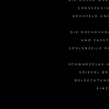
DIE KÜCHE WUR
GROSSZÜGIG
KOCHFELD UND
DIE HOCHSCHR
UND FASST
SPÜLENZEILE N
SCHWARZGLAS-V
SPIEGEL BR
BELEUCHTUNG
EIN