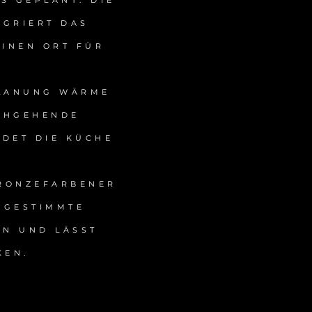
S GEPLANT. DIE
EGRIERT DAS
EINEN ORT FÜR
PLANUNG WÄRME
RCHGEHENDE
NDET DIE KÜCHE
BRONZEFARBENER
ABGESTIMMTE
EN UND LÄSST
KEN.