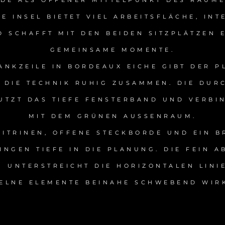
DE ALS OFFENER MITTELPUNKT DES RAUME
E INSEL BIETET VIEL ARBEITSFLÄCHE, INT
 SCHAFFT MIT DEN BEIDEN SITZPLÄTZEN 
GEMEINSAME MOMENTE.
ANKZEILE IN BORDEAUX EICHE GIBT DER 
 DIE TECHNIK RUHIG ZUSAMMEN. DIE DU
UTZT DAS TIEFE FENSTERBAND UND VERBI
MIT DEM GRÜNEN AUSSENRAUM.
ITRINEN, OFFENE STECKBORDE UND EIN 
INGEN TIEFE IN DIE PLANUNG. DIE FEIN 
 UNTERSTREICHT DIE HORIZONTALEN LINI
ZELNE ELEMENTE BEINAHE SCHWEBEND WIR