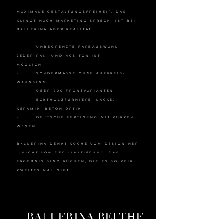
MAXIMALE GESTALTUNGSFREIHEIT. DAS
KLINGT NACH MARKETING-SPRECH, IST BEI
BALLERINA ABER REALITÄT:
• UNBEGRENZTE FARBAUSWAHL:
JEDER RAL- UND NCS-TON IST
MÖGLICH
• SONDERMASSE OHNE AUFPREIS-
WAHNSINN
• ÜBER 400 FRONTVARIANTEN
• ECHTHOLZFURNIERE, LACKE,
KERAMIK, BETON-OPTIK
• DEUTSCHE FERTIGUNG MIT KURZEN
WEGEN
BALLERINA DENKT KÜCHE VOM DESIGN HER
– NICHT VON DER LIMITIERUNG. DAS
ERGEBNIS SIND KÜCHEN, DIE ES SO KEIN
ZWEITES MAL GIBT.
BALLERINA BEI THE