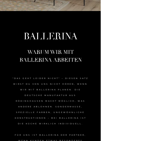
BALLERINA
WARUM WIR MIT
BALLERINA ARBEITEN
"DAS GEHT LEIDER NICHT" – DIESEN SATZ
WIRST DU VON UNS NICHT HÖREN, WENN
WIR MIT BALLERINA PLANEN. DIE
DEUTSCHE MANUFAKTUR AUS
RÖDINGHAUSEN MACHT MÖGLICH, WAS
ANDERE ABLEHNEN. SONDERMASSE,
SPEZIELLE FARBEN, UNGEWÖHNLICHE
KONSTRUKTIONEN – BEI BALLERINA IST
DIE KÜCHE WIRKLICH INDIVIDUELL.
FÜR UNS IST BALLERINA DER PARTNER,
WENN KUNDEN ETWAS BESONDERES