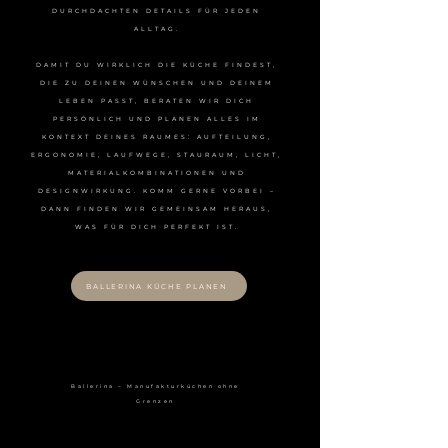
DURCHDACHTEN DETAILS FÜR JEDEN
ALLTAG.
DAMIT DU WIRKLICH DIE KÜCHE FINDEST,
DIE ZU DEINEN WÜNSCHEN UND DEINEM
LEBEN PASST, BERATEN WIR DICH
PERSÖNLICH UND PLANEN ALLES IM
KONTEXT DEINES RAUMES: AUFTEILUNG,
ERGONOMIE, LAUFWEGE, STAURAUM, LICHT,
MATERIALKOMBINATIONEN UND
DESIGNWIRKUNG. KOMM GERNE VORBEI –
DANN FINDEN WIR GEMEINSAM HERAUS,
WAS FÜR DICH PERFEKT IST.
BALLERINA KÜCHE PLANEN
Ballerina – Manufakturküchen ohne
Grenzen