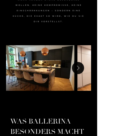
WOLLEN. KEINE KOMPROMISSE, KEINE
EINSCHRÄNKUNGEN – SONDERN EINE
KÜCHE, DIE EXAKT SO WIRD, WIE DU SIE
DIR VORSTELLST.
WAS BALLERINA
BESONDERS MACHT