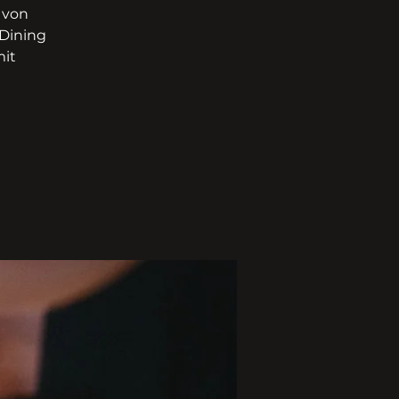
 von
Dining
mit