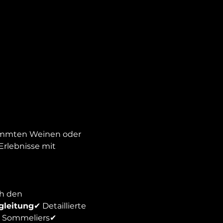
timmten Weinen oder 
Erlebnisse mit 
h den 
gleitung
✔ Detaillierte 
& Sommeliers✔ 