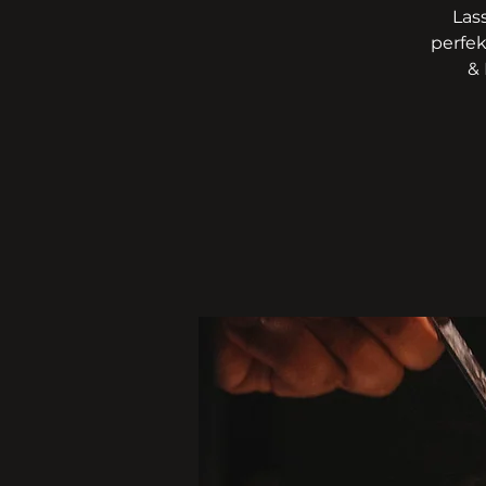
Las
perfe
& 