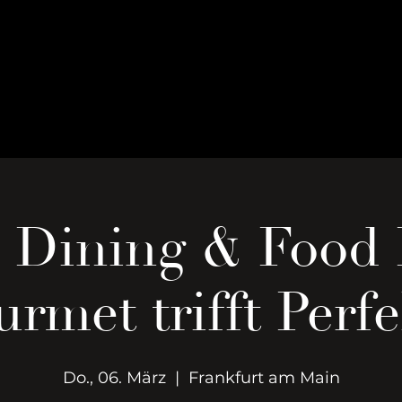
e Dining & Food 
rmet trifft Perf
Do., 06. März
  |  
Frankfurt am Main