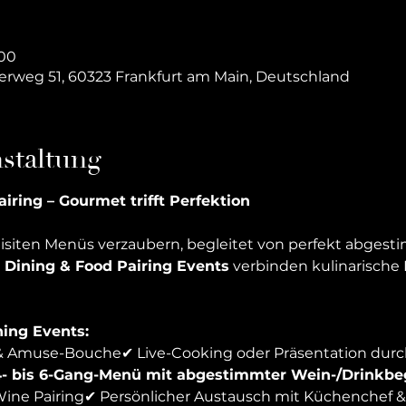
:00
erweg 51, 60323 Frankfurt am Main, Deutschland
staltung
airing – Gourmet trifft Perfektion
uisiten Menüs verzaubern, begleitet von perfekt abges
 Dining & Food Pairing Events
 verbinden kulinarische 
ning Events:
 & Amuse-Bouche✔ Live-Cooking oder Präsentation durc
- bis 6-Gang-Menü mit abgestimmter Wein-/Drinkbe
Wine Pairing✔ Persönlicher Austausch mit Küchenchef 