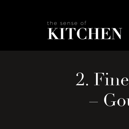
2. Fin
– Gou